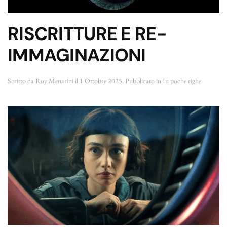
RISCRITTURE E RE-
IMMAGINAZIONI
Scritto da
Roy Menarini
il
1 Ottobre 2025
. Pubblicato in
In poche righe
.