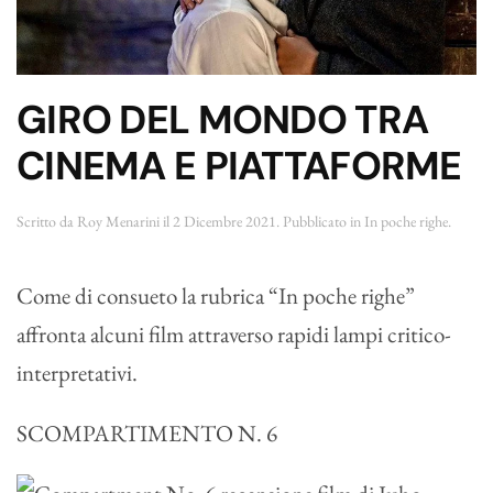
GIRO DEL MONDO TRA
CINEMA E PIATTAFORME
Scritto da
Roy Menarini
il
2 Dicembre 2021
. Pubblicato in
In poche righe
.
Come di consueto la rubrica “In poche righe”
affronta alcuni film attraverso rapidi lampi critico-
interpretativi.
SCOMPARTIMENTO N. 6