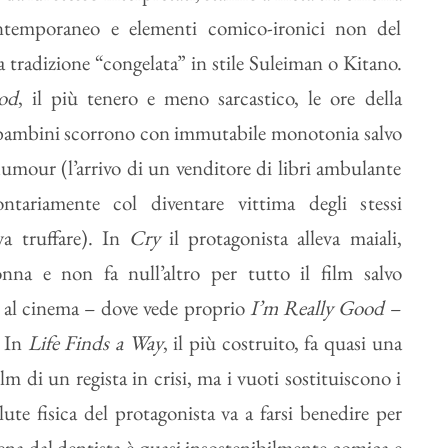
ntemporaneo e elementi comico-ironici non del
a tradizione “congelata” in stile Suleiman o Kitano.
od
, il più tenero e meno sarcastico, le ore della
 bambini scorrono con immutabile monotonia salvo
humour (l’arrivo di un venditore di libri ambulante
ontariamente col diventare vittima degli stessi
va truffare). In
Cry
il protagonista alleva maiali,
na e non fa null’altro per tutto il film salvo
 al cinema – dove vede proprio
I’m Really Good
–
. In
Life Finds a Way
, il più costruito, fa quasi una
lm di un regista in crisi, ma i vuoti sostituiscono i
lute fisica del protagonista va a farsi benedire per
cena dal dentista è quasi insostenibilmente comica e