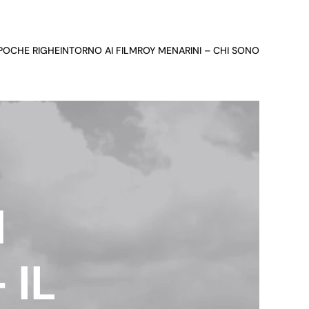
 POCHE RIGHE
INTORNO AI FILM
ROY MENARINI – CHI SONO
M
 IL