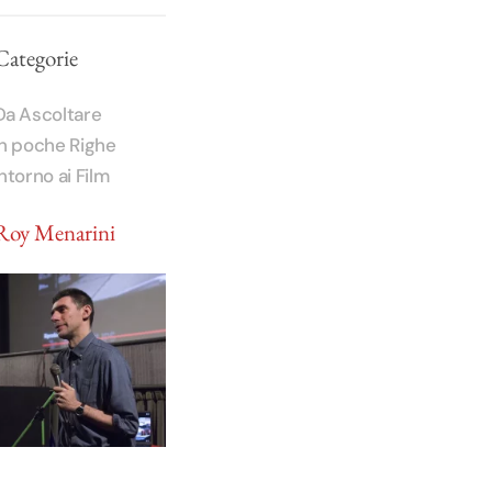
Categorie
Da Ascoltare
In poche Righe
Intorno ai Film
Roy Menarini