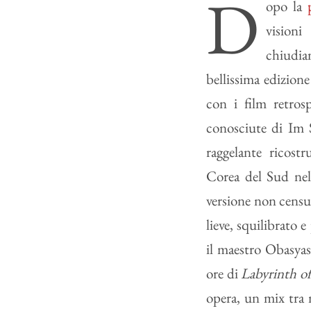
D
opo la
visioni
chiudi
bellissima edizion
con i film retrosp
conosciute di Im 
raggelante ricostr
Corea del Sud nel 
versione non censu
lieve, squilibrato 
il maestro Obasyas
ore di
Labyrinth o
opera, un mix tra 