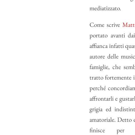
mediatizzato.
Come scrive
Matt
portato avanti da
affianca infatti qua
autore delle music
famiglie, che sem
tratto fortemente 
perché concordiam
affrontarli e gusta
grigia ed indistin
amatoriale. Detto q
finisce per fo