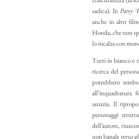
sadica). In
Party 
anche in altri fi
Honda, che non spia
lo incalza con mono
Tutti in bianco e 
ricerca del person
potrebbero sembra
all’inquadratura 
astuzia. Il ripropo
personaggi strutt
dell’autore, riusce
non banale verso gl