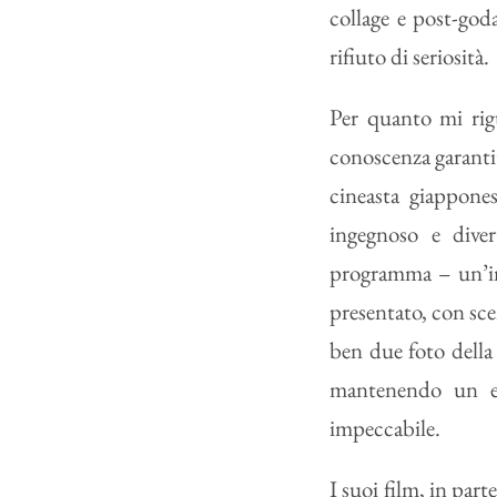
collage e post-go
rifiuto di seriosità.
Per quanto mi rigu
conoscenza garanti
cineasta giappones
ingegnoso e diver
programma – un’in
presentato, con sce
ben due foto della 
mantenendo un equ
impeccabile.
I suoi film, in part