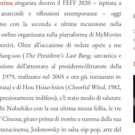
prima
zingarata dentro il FEFF 2020 – ispirata a
 anarcoidi e riflessioni estemporanee – oggi
amo con la seconda e ultima incursione nella
e online organizzata sulla piattaforma di MyMovies
ettivi. Oltre all’occasione di vedere opere a me
Sang-soo (
The President’s Last Bang
, sarcastica e
uzione dell’attentato al presidente/dittatore della
1979, realizzato nel 2005 e ora già restaurato in
rata) e di Hou Hsiao-hsien (
Cheerful Wind
, 1982,
e preziosamente indifeso), c’è stato modo di salutare
hi Nobuhiko con la sua ultima mezza follia, le tre
f Cinema
, girato prima di morire e summa della sua
metacinema, Jodorowsky in salsa nip-pop, arte del