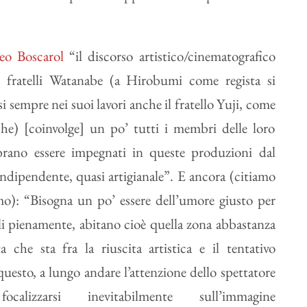
eo Boscarol
“il discorso artistico/cinematografico
i fratelli Watanabe (a Hirobumi come regista si
si sempre nei suoi lavori anche il fratello Yuji, come
he) [coinvolge] un po’ tutti i membri delle loro
brano essere impegnati in queste produzioni dal
indipendente, quasi artigianale”. E ancora (citiamo
o): “Bisogna un po’ essere dell’umore giusto per
rli pienamente, abitano cioè quella zona abbastanza
ta che sta fra la riuscita artistica e il tentativo
uesto, a lungo andare l’attenzione dello spettatore
calizzarsi inevitabilmente sull’immagine