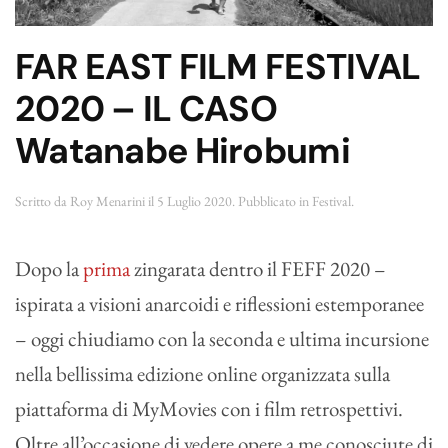
FAR EAST FILM FESTIVAL
2020 – IL CASO
Watanabe Hirobumi
Scritto da
Roy Menarini
il
5 Luglio 2020
. Pubblicato in
Festival
.
Dopo la
prima
zingarata dentro il FEFF 2020 –
ispirata a visioni anarcoidi e riflessioni estemporanee
– oggi chiudiamo con la seconda e ultima incursione
nella bellissima edizione online organizzata sulla
piattaforma di MyMovies con i film retrospettivi.
Oltre all’occasione di vedere opere a me conosciute di