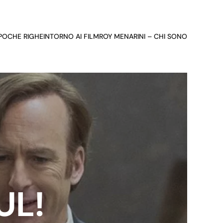
 POCHE RIGHE
INTORNO AI FILM
ROY MENARINI – CHI SONO
UL!