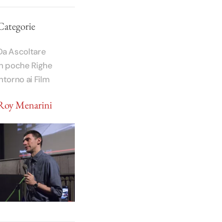
Categorie
Da Ascoltare
In poche Righe
Intorno ai Film
Roy Menarini