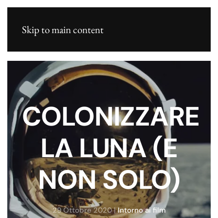
Skip to main content
COLONIZZARE
LA LUNA (E
NON SOLO)
29 Ottobre 2020
|
Intorno ai film