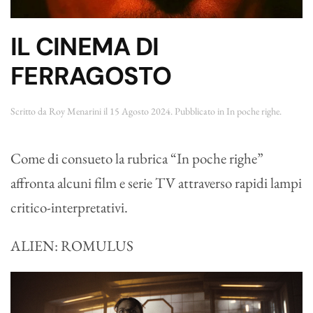
IL CINEMA DI
FERRAGOSTO
Scritto da
Roy Menarini
il
15 Agosto 2024
. Pubblicato in
In poche righe
.
Come di consueto la rubrica “In poche righe”
affronta alcuni film e serie TV attraverso rapidi lampi
critico-interpretativi.
ALIEN: ROMULUS