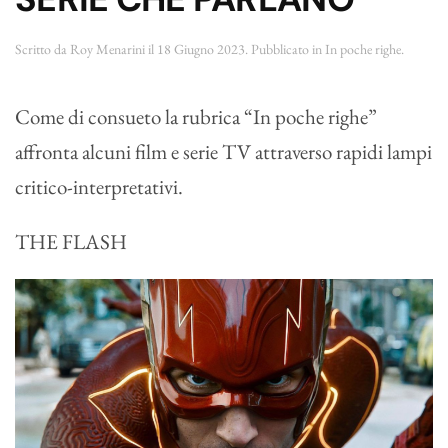
Scritto da
Roy Menarini
il
18 Giugno 2023
. Pubblicato in
In poche righe
.
Come di consueto la rubrica “In poche righe”
affronta alcuni film e serie TV attraverso rapidi lampi
critico-interpretativi.
THE FLASH