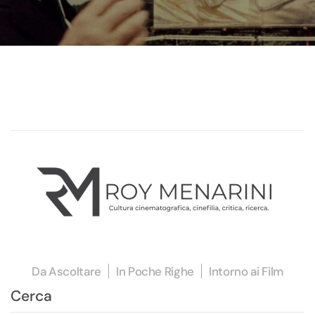
Da Ascoltare
In Poche Righe
Intorno ai Film